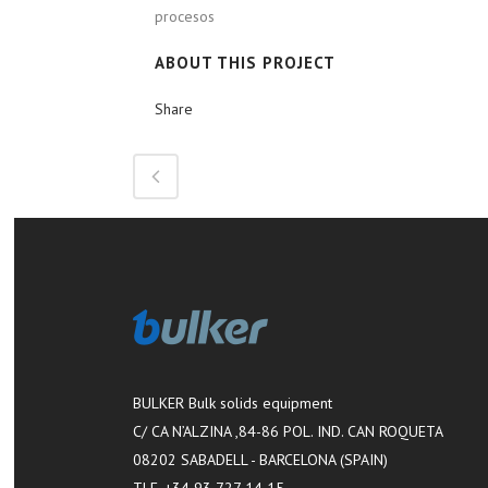
procesos
ABOUT THIS PROJECT
Share
BULKER Bulk solids equipment
C/ CA N’ALZINA ,84-86 POL. IND. CAN ROQUETA
08202 SABADELL - BARCELONA (SPAIN)
TLF. +34 93 727 14 15