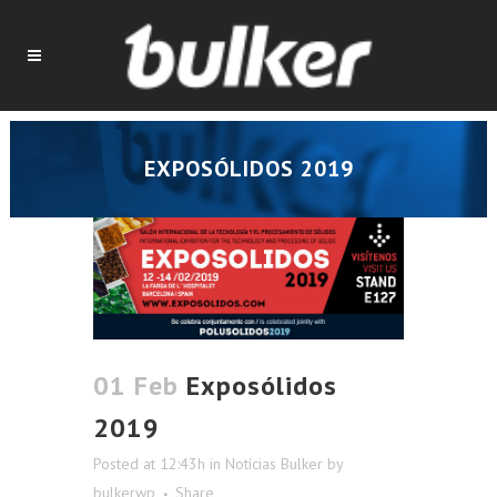
EXPOSÓLIDOS 2019
01 Feb
Exposólidos
2019
Posted at 12:43h
in
Notícias Bulker
by
bulkerwp
Share