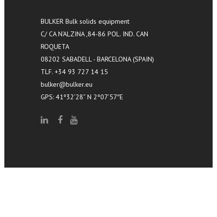
BULKER Bulk solids equipment
C/ CA N’ALZINA ,84-86 POL. IND. CAN
ROQUETA
08202 SABADELL - BARCELONA (SPAIN)
TLF. +34 93 727 14 15
bulker@bulker.eu
GPS: 41º32’28” N 2º07’57″E
© 2024 - Caipla, S.L. |
Aviso legal·
Política de privacidad